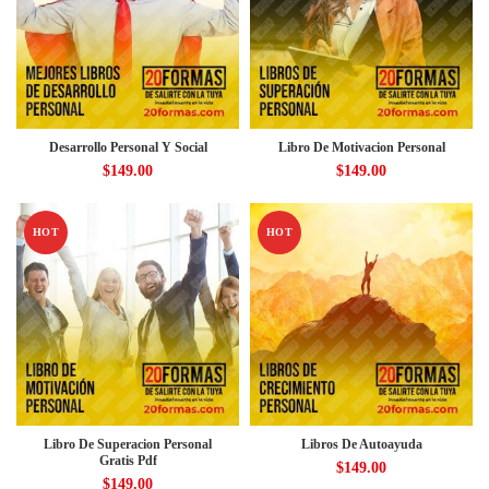
Desarrollo Personal Y Social
Libro De Motivacion Personal
$
149.00
$
149.00
HOT
HOT
Libro De Superacion Personal
Libros De Autoayuda
Gratis Pdf
$
149.00
$
149.00