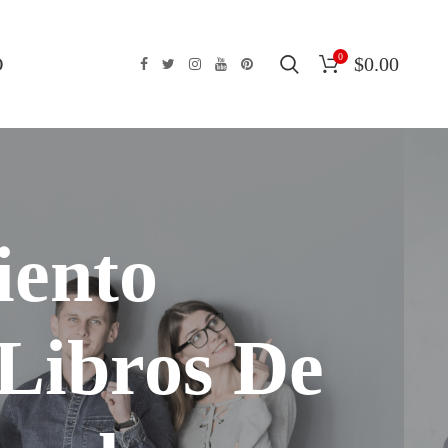
0
O
$
0.00
iento
Libros De