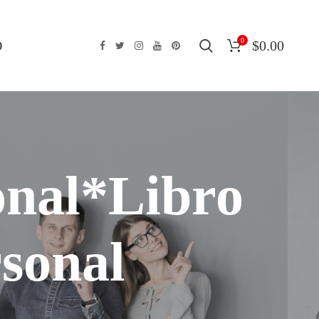
0
O
$
0.00
onal*Libro
sonal