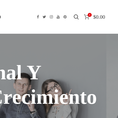
0
O
$
0.00
nal Y
recimiento