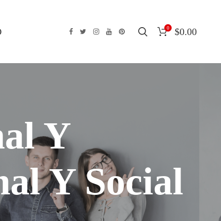
0
O
$
0.00
nal Y
al Y Social