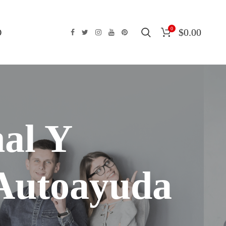
0
O
$
0.00
nal Y
 Autoayuda