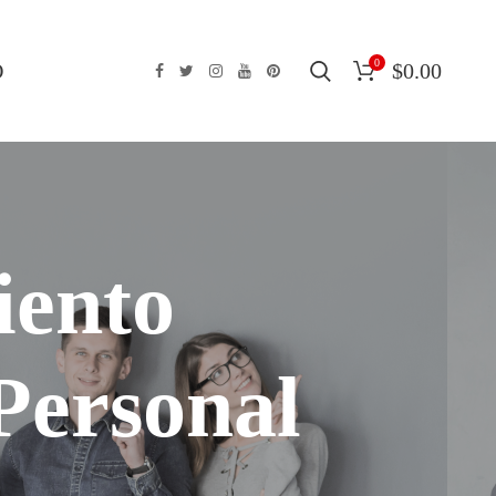
0
O
$
0.00
iento
Personal