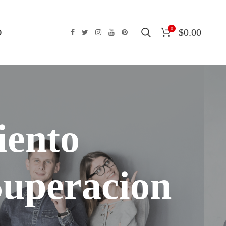
0
O
$
0.00
iento
Superacion