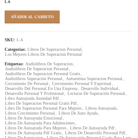
L-6
AÑADIR AL CARRITO
SKU:
L-6
Categorías:
Libros De Superacion Personal
,
Los Mejores Libros De Superacion Personal
Etiquetas:
Audiolibros De Superacion
,
Audiolibros De Superacion Personal
,
Audiolibros De Superacion Personal Gratis
,
Audiolibros Superación Personal
,
Autoestima Superacion Personal
,
Crecimiento De Personal
,
Crecimiento Personal Y Espiritual
,
Desarrollo Del Personal En Una Empresa
,
Desarrollo Individual
,
Desarrollo Personal Y Profesional
,
Lecturas De Superación Personal
,
Libro Autoayuda Ansiedad Pdf
,
Libro De Superacion Personal Gratis Pdf
,
Libro De Superacion Personal Para Mujeres
,
Libros Autoayuda
,
Libros Crecimiento Personal
,
Libros De Auto Ayuda
,
Libros De Autoayuda Emocional
,
Libros De Autoayuda Para Adolescentes
,
Libros De Autoayuda Para Mujeres
,
Libros De Autoayuda Pdf
,
Libros De Autoayuda Pdf Gratis
,
Libros De Desarrollo Personal Pdf
,
Libros De Superacion
,
Libros De Superación Personal Gratis Para Leer
,