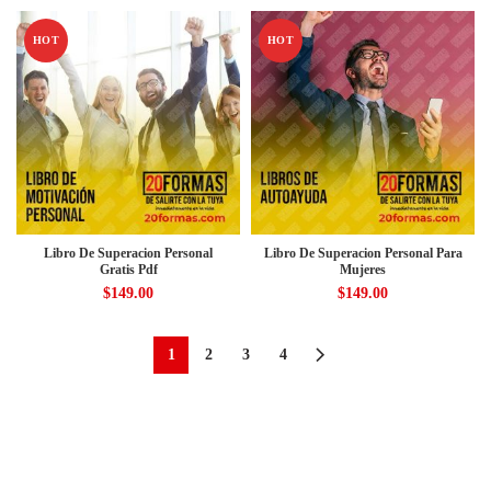
HOT
HOT
Libro De Superacion Personal
Libro De Superacion Personal Para
Gratis Pdf
Mujeres
$
149.00
$
149.00
1
2
3
4