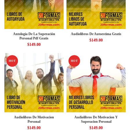
Antologia De La Superación
Audiolibros De Autoestima Gratis
Personal Pdf Gratis
$
149.00
$
149.00
HOT
HOT
Audiolibros De Motivacion
Audiolibros De Motivacion Y
Personal
Superacion Personal
$
149.00
$
149.00