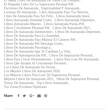
El Mejor Libro De Autoayuda De Todos Los Tiempos
,
El Pequeño Libro De La Superación Personal Pdf
,
Escritores De Autoayuda
,
Espiritualidad Y Autoayuda
,
Lecturas De Autoayuda
,
Libro Autoayuda Para Tus Nervios
,
Libro De Autoayuda Para Ser Feliz
,
Libros Autoayuda Amor
,
Libros Autoayuda Ansiedad Gratis
,
Libros Autoayuda Depresion
,
Libros Autoayuda Mujeres
,
Libros Autoayuda Pareja Pdf
,
Libros Crecimiento Personal Pdf
,
Libros De Autoayuda 2021
,
Libros De Autoayuda Adolescentes
,
Libros De Autoayuda Depresion
,
Libros De Autoayuda Para La Ansiedad
,
Libros De Autoayuda Para Mejorar El Carácter Pdf
,
Libros De Autoayuda Pdf Descarga Gratis
,
Libros De Autoayuda Psicológica
,
Libros De Autoayuda Que Te Cambian La Vida
,
Libros De Autosuperación Pdf
,
Libros De Inspiracion Personal
,
Libros Para Crecer Personalmente
,
Libros Para Leer De Autoayuda
,
Libros Que Ayudan Al Crecimiento Personal
,
Los Libros De Autoayuda No Sirven
,
Los Mejores Libros De Autoayuda 2020
,
Los Mejores Libros Para Leer De Superacion Personal
,
Mejores Libros De Autoayuda 2021
,
Obras De Superacion Personal
,
Textos De Autoayuda
,
Top Libros Autoayuda
,
Tus Zonas Erróneas Opiniones
Share