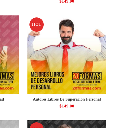
$
149.00
HOT
dad
Autores Libros De Superacion Personal
$
149.00