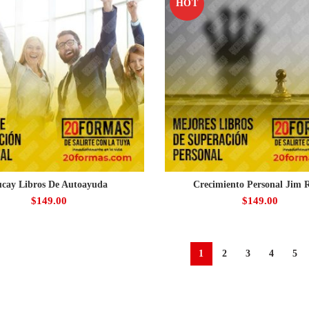
HOT
cay Libros De Autoayuda
Crecimiento Personal Jim 
$
149.00
$
149.00
1
2
3
4
5