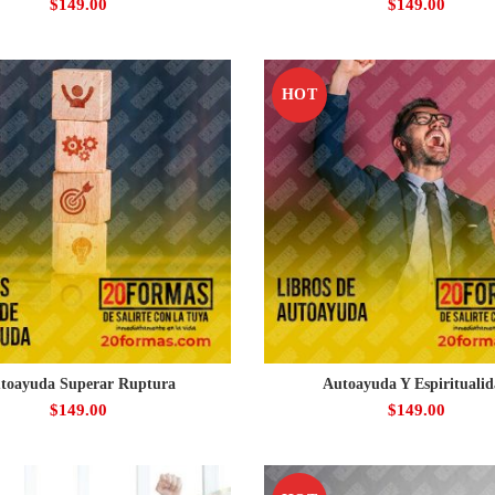
$
149.00
$
149.00
HOT
toayuda Superar Ruptura
Autoayuda Y Espirituali
$
149.00
$
149.00