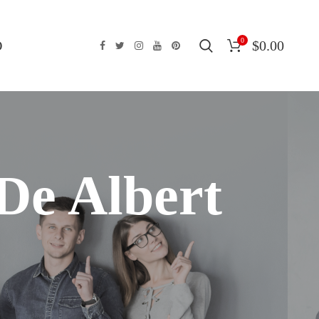
0
O
$
0.00
 De Albert