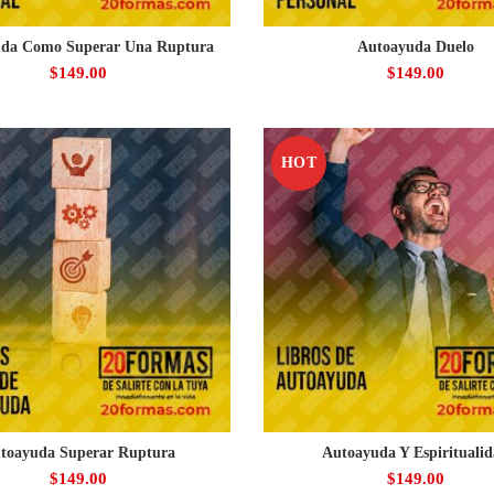
da Como Superar Una Ruptura
Autoayuda Duelo
$
149.00
$
149.00
HOT
toayuda Superar Ruptura
Autoayuda Y Espirituali
$
149.00
$
149.00