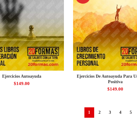
Ejercicios Autoayuda
Ejercicios De Autoayuda Para 
Positiva
$
149.00
$
149.00
1
2
3
4
5