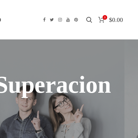
0
O
$
0.00
Superacion