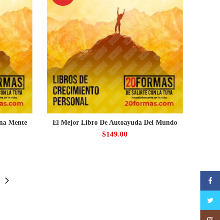
Una Mente
El Mejor Libro De Autoayuda Del Mundo
$
149.00
Faceb
Twitte
Insta