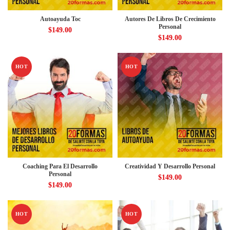
Autoayuda Toc
Autores De Libros De Crecimiento
Personal
$
149.00
$
149.00
HOT
HOT
Coaching Para El Desarrollo
Creatividad Y Desarrollo Personal
Personal
$
149.00
$
149.00
HOT
HOT