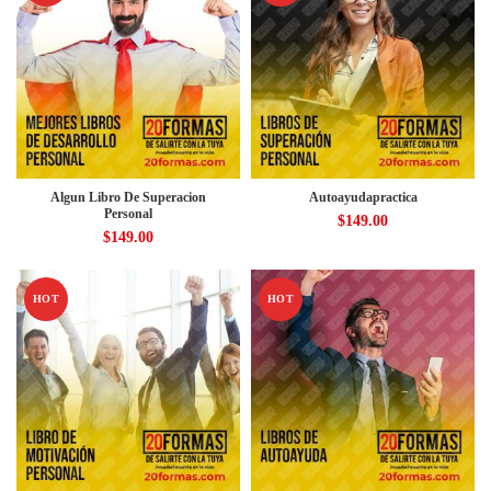
Algun Libro De Superacion
Autoayudapractica
Personal
$
149.00
$
149.00
HOT
HOT