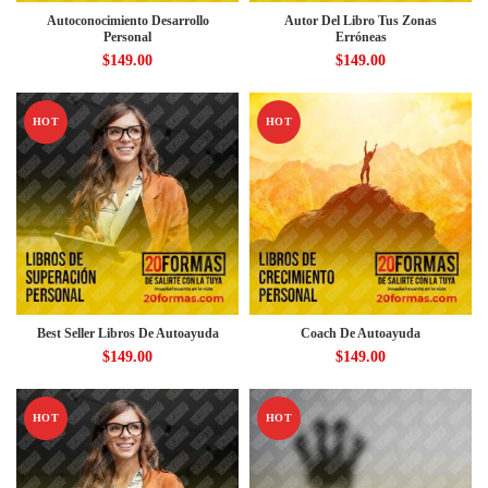
Autoconocimiento Desarrollo
Autor Del Libro Tus Zonas
Personal
Erróneas
$
149.00
$
149.00
HOT
HOT
Best Seller Libros De Autoayuda
Coach De Autoayuda
$
149.00
$
149.00
HOT
HOT