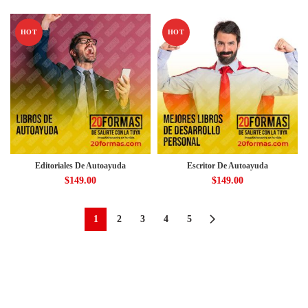
HOT
HOT
Editoriales De Autoayuda
Escritor De Autoayuda
$
149.00
$
149.00
1
2
3
4
5