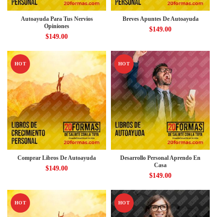
Autoayuda Para Tus Nervios
Breves Apuntes De Autoayuda
Opiniones
$
149.00
$
149.00
HOT
HOT
Comprar Libros De Autoayuda
Desarrollo Personal Aprendo En
Casa
$
149.00
$
149.00
HOT
HOT