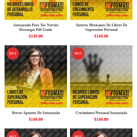
Autoayuda Para Tus Nervios
Autores Mexicanos De Libros De
Descargar Pdf Gratis
Superacion Personal
$
149.00
$
149.00
HOT
HOT
Breves Apuntes De Autoayuda
Crecimiento Personal Autoayuda
$
149.00
$
149.00
HOT
HOT