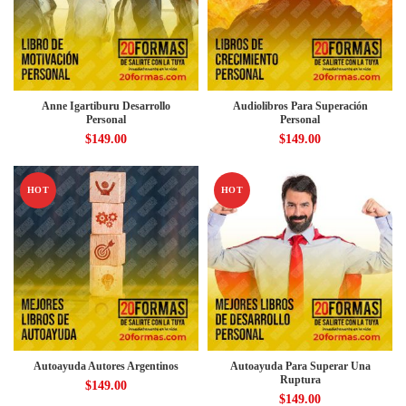
Anne Igartiburu Desarrollo
Audiolibros Para Superación
Personal
Personal
$
149.00
$
149.00
HOT
HOT
Autoayuda Autores Argentinos
Autoayuda Para Superar Una
Ruptura
$
149.00
$
149.00