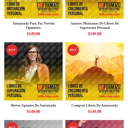
Autoayuda Para Tus Nervios
Autores Mexicanos De Libros De
Opiniones
Superacion Personal
$
149.00
$
149.00
HOT
HOT
Breves Apuntes De Autoayuda
Comprar Libros De Autoayuda
$
149.00
$
149.00
HOT
HOT