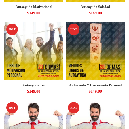
Autoayuda Motivacional
Autoayuda Soledad
$
149.00
$
149.00
HOT
HOT
Autoayuda Toc
Autoayuda Y Crecimiento Personal
$
149.00
$
149.00
HOT
HOT