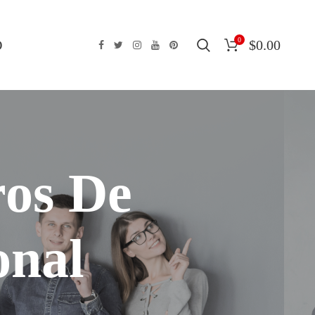
0
O
$
0.00
ros De
onal