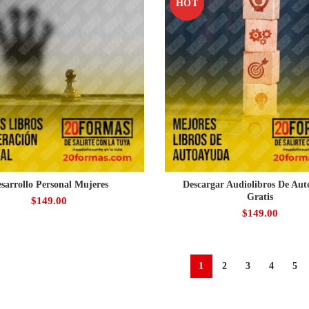
HOT
sarrollo Personal Mujeres
Descargar Audiolibros De Au
Gratis
$
149.00
$
149.00
1
2
3
4
5