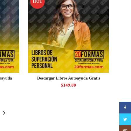
HOT
toayuda
Descargar Libros Autoayuda Gratis
$
149.00
Faceb
Twitte
Insta