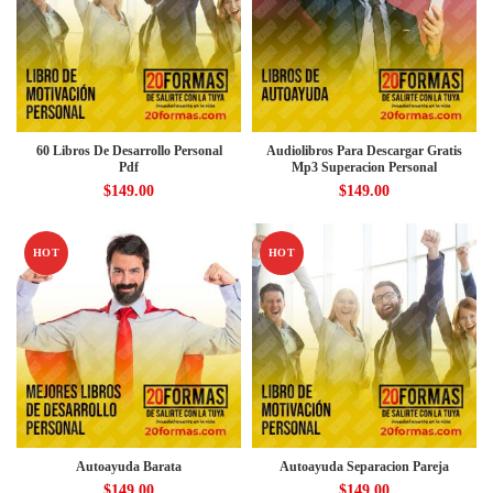
60 Libros De Desarrollo Personal
Audiolibros Para Descargar Gratis
Pdf
Mp3 Superacion Personal
$
149.00
$
149.00
HOT
HOT
Autoayuda Barata
Autoayuda Separacion Pareja
$
149.00
$
149.00