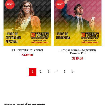
HOT
HOT
El Desarrollo De Personal
El Mejor Libro De Superacion
Personal Pdf
$
149.00
$
149.00
1
2
3
4
5