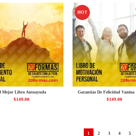
HOT
l Mejor Libro Autoayuda
Garantias De Felicidad Vanina 
$
149.00
$
149.00
1
2
3
4
5