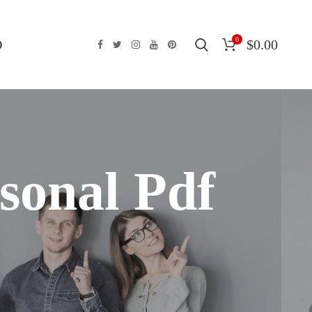
0
O
$
0.00
sonal Pdf