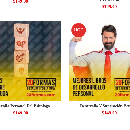
$
149.00
$
149.00
HOT
rrollo Personal Del Psicologo
Desarrollo Y Superación Per
$
149.00
$
149.00