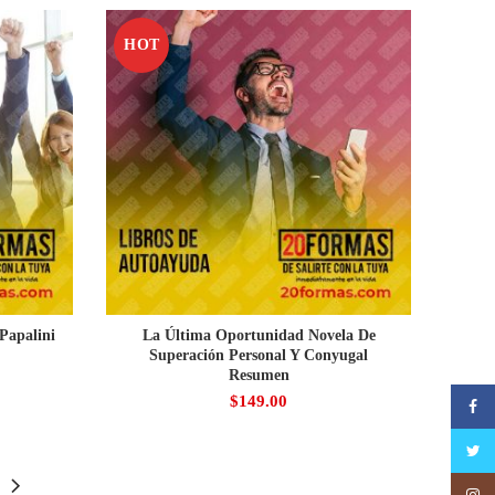
HOT
Papalini
La Última Oportunidad Novela De
Superación Personal Y Conyugal
Resumen
$
149.00
Faceb
Twitte
Insta