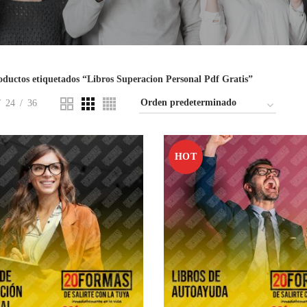
oductos etiquetados “Libros Superacion Personal Pdf Gratis”
24
36
HOT