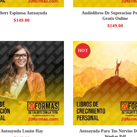
lbert Espinosa Autoayuda
Audiolibros De Superacion Pe
Gratis Online
$
149.00
$
149.00
HOT
Autoayuda Louise Hay
Autoayuda Para Tus Nervios D
Weekes Pdf