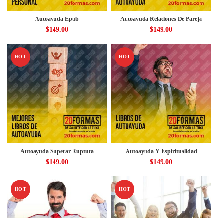
Autoayuda Epub
Autoayuda Relaciones De Pareja
$
149.00
$
149.00
HOT
HOT
Autoayuda Superar Ruptura
Autoayuda Y Espiritualidad
$
149.00
$
149.00
HOT
HOT