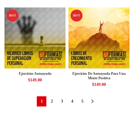
HOT
HOT
Ejercicios Autoayuda
Ejercicios De Autoayuda Para Una
Mente Positiva
$
149.00
$
149.00
1
2
3
4
5