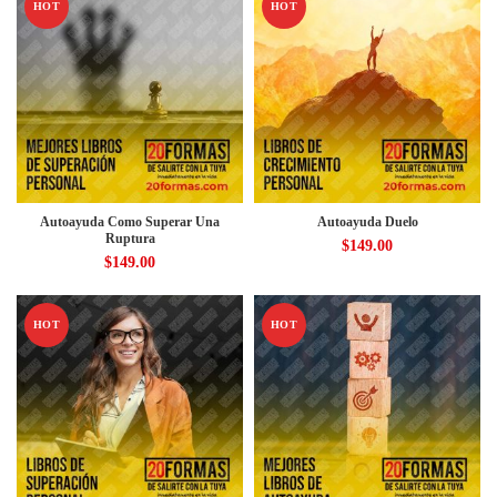
HOT
HOT
Autoayuda Como Superar Una
Autoayuda Duelo
Ruptura
$
149.00
$
149.00
HOT
HOT