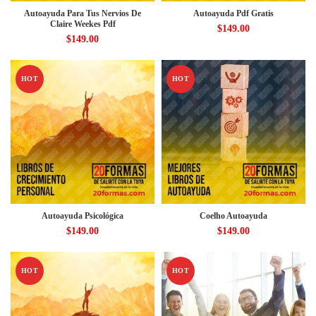
Autoayuda Para Tus Nervios De
Autoayuda Pdf Gratis
Claire Weekes Pdf
$
149.00
$
149.00
HOT
HOT
Autoayuda Psicológica
Coelho Autoayuda
$
149.00
$
149.00
HOT
HOT