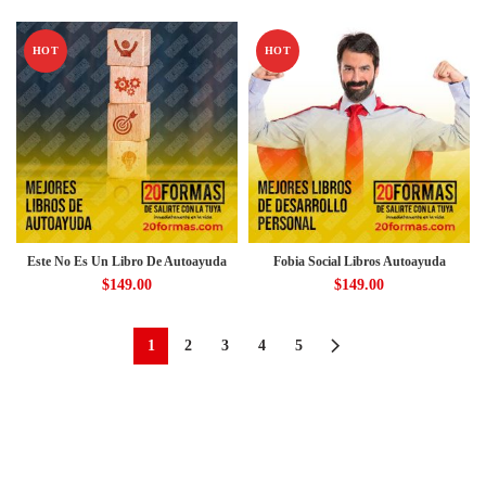
HOT
HOT
Este No Es Un Libro De Autoayuda
Fobia Social Libros Autoayuda
$
149.00
$
149.00
1
2
3
4
5