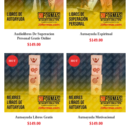
Audiolibros De Superacion
Autoayuda Espiritual
Personal Gratis Online
$
149.00
$
149.00
HOT
HOT
Autoayuda Libros Gratis
Autoayuda Motivacional
$
149.00
$
149.00