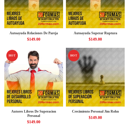
Autoayuda Relaciones De Pareja
Autoayuda Superar Ruptura
$
149.00
$
149.00
HOT
HOT
Autores Libros De Superacion
Crecimiento Personal Jim Rohn
Personal
$
149.00
$
149.00