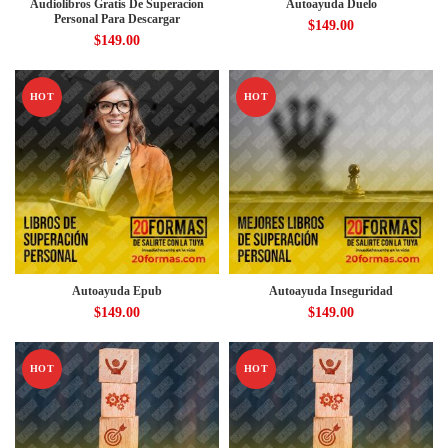
Audiolibros Gratis De Superacion
Autoayuda Duelo
Personal Para Descargar
$
149.00
$
149.00
HOT
HOT
Autoayuda Epub
Autoayuda Inseguridad
$
149.00
$
149.00
HOT
HOT