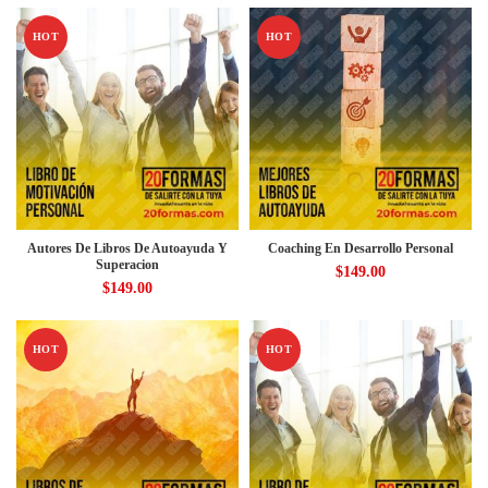
HOT
HOT
Autores De Libros De Autoayuda Y
Coaching En Desarrollo Personal
Superacion
$
149.00
$
149.00
HOT
HOT