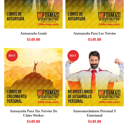
Autoayuda Gratis
Autoayuda Para Los Nervios
$
149.00
$
149.00
HOT
HOT
Autoayuda Para Tus Nervios De
Autoconocimiento Personal Y
Claire Weekes
Emocional
$
149.00
$
149.00