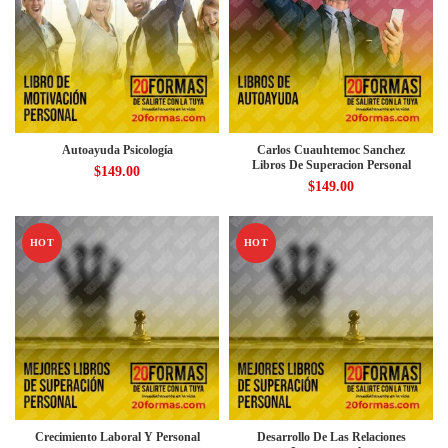
Autoayuda Psicología
Carlos Cuauhtemoc Sanchez
Libros De Superacion Personal
$
149.00
$
149.00
HOT
HOT
Crecimiento Laboral Y Personal
Desarrollo De Las Relaciones