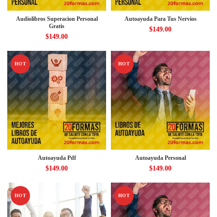
Audiolibros Superacion Personal
Autoayuda Para Tus Nervios
Gratis
$
149.00
$
149.00
HOT
HOT
Autoayuda Pdf
Autoayuda Personal
$
149.00
$
149.00
HOT
HOT