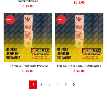
Autorrealización
$
149.00
$
149.00
HOT
HOT
El Secreto Crecimiento Personal
Este No Es Un Libro De Autoayuda
$
149.00
$
149.00
1
2
3
4
5