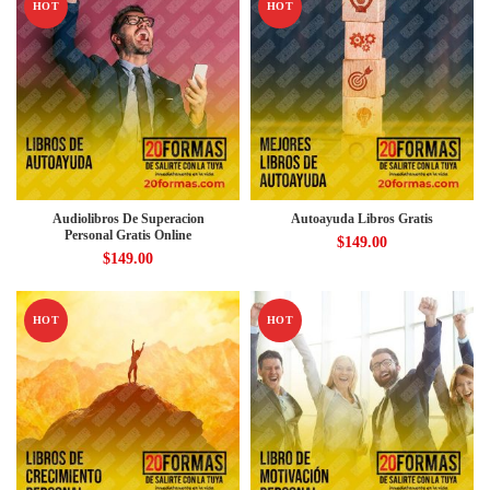
HOT
HOT
Audiolibros De Superacion
Autoayuda Libros Gratis
Personal Gratis Online
$
149.00
$
149.00
HOT
HOT