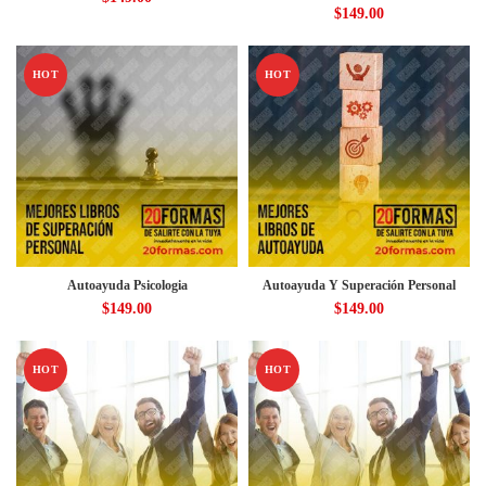
$
149.00
HOT
HOT
Autoayuda Psicologia
Autoayuda Y Superación Personal
$
149.00
$
149.00
HOT
HOT