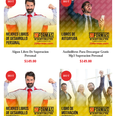
HOT
HOT
Algun Libro De Superacion
Audiolibros Para Descargar Gratis
Personal
Mp3 Superacion Personal
$
149.00
$
149.00
HOT
HOT