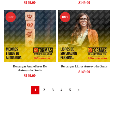
$
149.00
$
149.00
HOT
HOT
Descargar Audiolibros De
Descargar Libros Autoayuda Gratis
Autoayuda Gratis
$
149.00
$
149.00
1
2
3
4
5