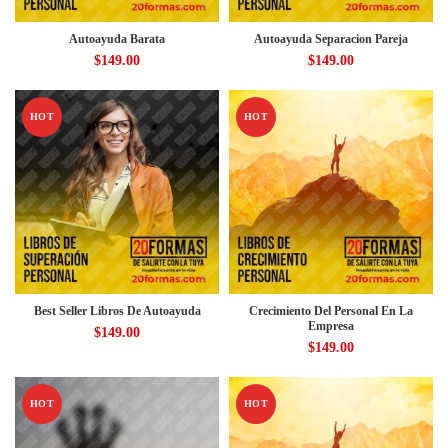
Autoayuda Barata
Autoayuda Separacion Pareja
$
149.00
$
149.00
HOT
HOT
Best Seller Libros De Autoayuda
Crecimiento Del Personal En La
Empresa
$
149.00
$
149.00
HOT
HOT