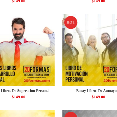
$
149.00
$
149.00
HOT
 Libros De Superacion Personal
Bucay Libros De Autoay
$
149.00
$
149.00