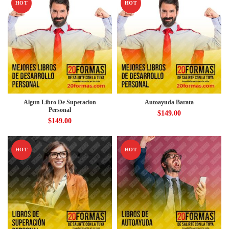
HOT
HOT
Algun Libro De Superacion
Autoayuda Barata
Personal
$
149.00
$
149.00
HOT
HOT