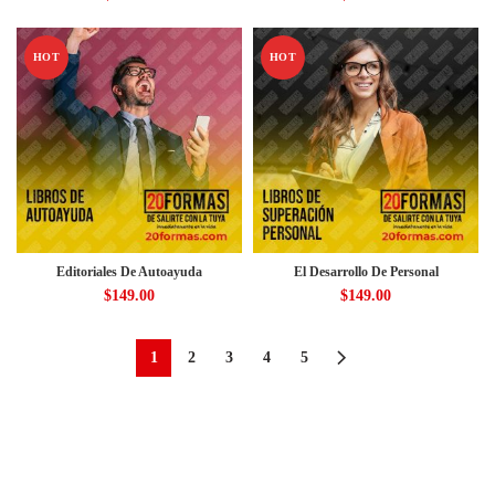
HOT
HOT
Editoriales De Autoayuda
El Desarrollo De Personal
$
149.00
$
149.00
1
2
3
4
5