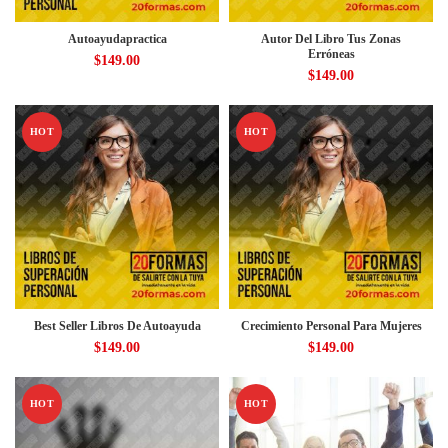
Autoayudapractica
Autor Del Libro Tus Zonas
Erróneas
$
149.00
$
149.00
HOT
HOT
Best Seller Libros De Autoayuda
Crecimiento Personal Para Mujeres
$
149.00
$
149.00
HOT
HOT