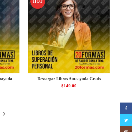
HOT
toayuda
Descargar Libros Autoayuda Gratis
$
149.00
Faceb
Twitte
Insta