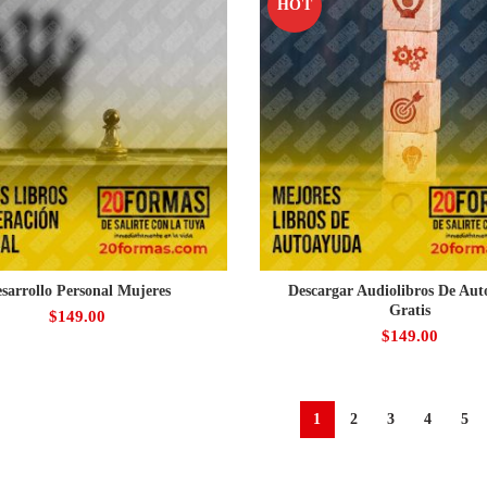
HOT
sarrollo Personal Mujeres
Descargar Audiolibros De Au
Gratis
$
149.00
$
149.00
1
2
3
4
5