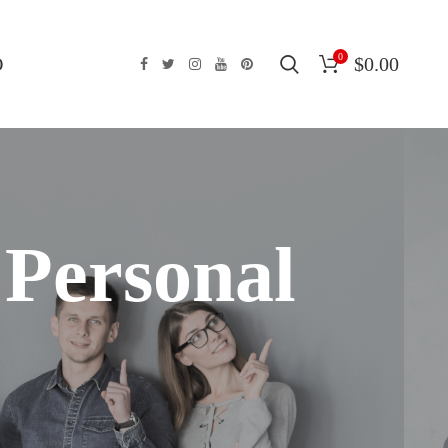
0
O
$
0.00
 Personal