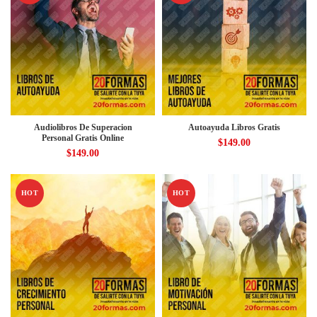
Audiolibros De Superacion
Autoayuda Libros Gratis
Personal Gratis Online
$
149.00
$
149.00
HOT
HOT