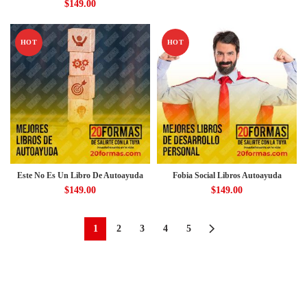
$
149.00
HOT
HOT
Este No Es Un Libro De Autoayuda
Fobia Social Libros Autoayuda
$
149.00
$
149.00
1
2
3
4
5