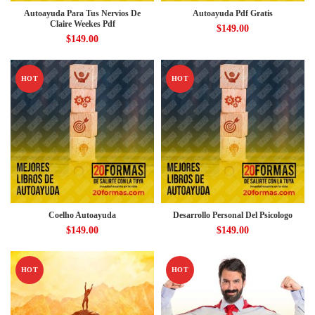
Autoayuda Para Tus Nervios De
Autoayuda Pdf Gratis
Claire Weekes Pdf
$
149.00
$
149.00
HOT
HOT
Coelho Autoayuda
Desarrollo Personal Del Psicologo
$
149.00
$
149.00
HOT
HOT