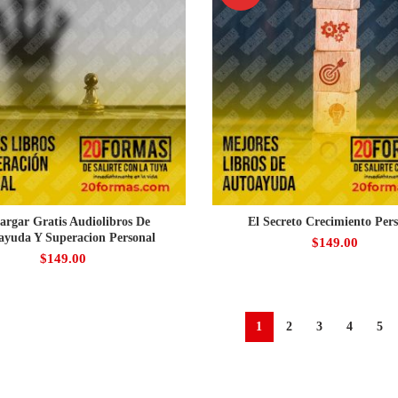
argar Gratis Audiolibros De
El Secreto Crecimiento Per
ayuda Y Superacion Personal
$
149.00
$
149.00
1
2
3
4
5