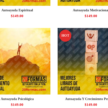
Autoayuda Espiritual
Autoayuda Motivaciona
$
149.00
$
149.00
HOT
Autoayuda Psicológica
Autoayuda Y Crecimiento Pe
$
149.00
$
149.00