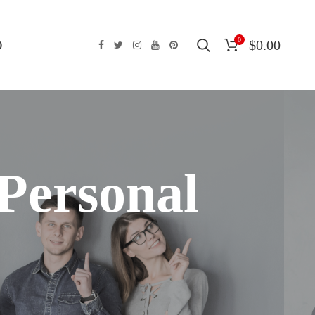
0
O
$
0.00
 Personal