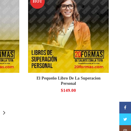
HOT
n
El Pequeño Libro De La Superacion
Personal
$
149.00
Faceb
Twitte
Insta