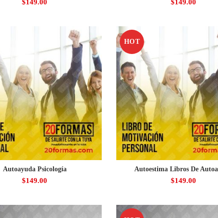
$
149.00
$
149.00
HOT
Autoayuda Psicología
Autoestima Libros De Auto
$
149.00
$
149.00