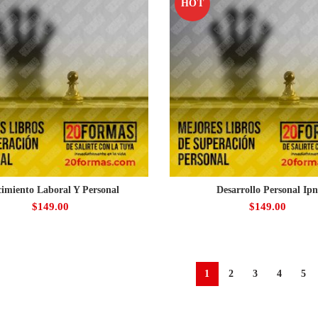
HOT
cimiento Laboral Y Personal
Desarrollo Personal Ip
$
149.00
$
149.00
1
2
3
4
5