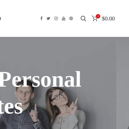
0
O
$
0.00
 Personal
tes