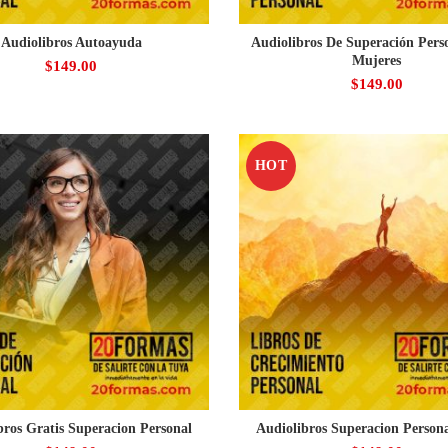
Audiolibros Autoayuda
Audiolibros De Superación Pers
Mujeres
$
149.00
$
149.00
HOT
bros Gratis Superacion Personal
Audiolibros Superacion Persona