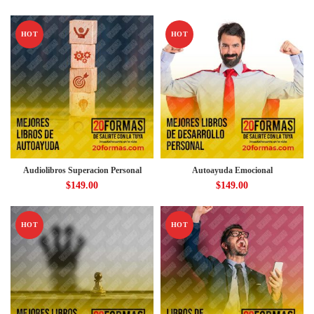
HOT
HOT
Audiolibros Superacion Personal
Autoayuda Emocional
$
149.00
$
149.00
HOT
HOT