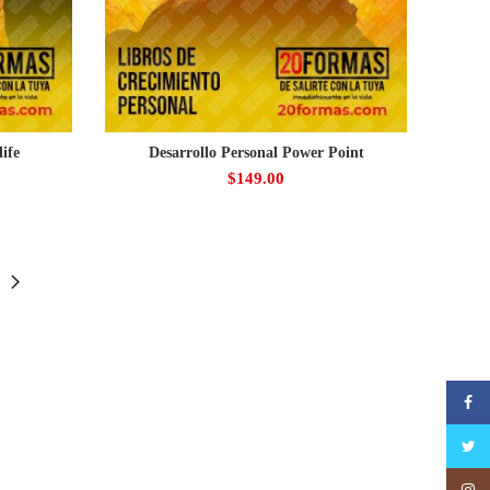
ife
Desarrollo Personal Power Point
$
149.00
Faceb
Twitte
Insta