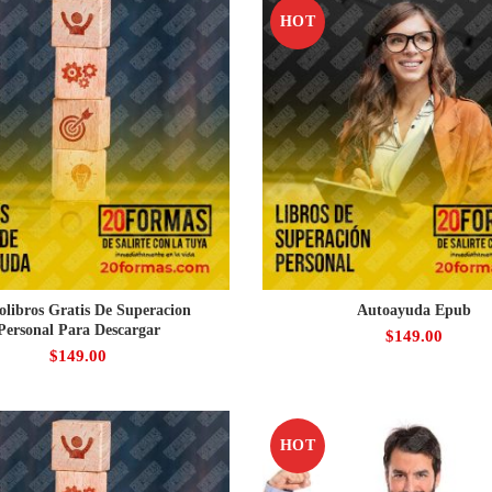
HOT
olibros Gratis De Superacion
Autoayuda Epub
Personal Para Descargar
$
149.00
$
149.00
HOT