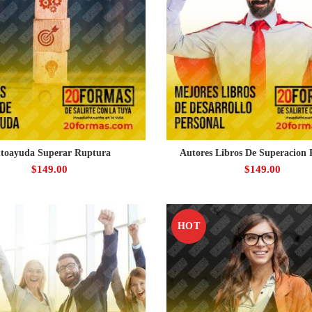
toayuda Superar Ruptura
Autores Libros De Superacion 
$
149.00
$
149.00
HOT