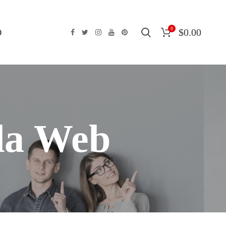
0
O
$
0.00
da Web