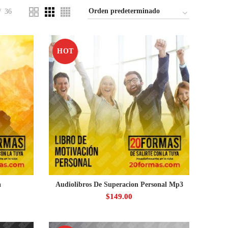
36
HOT
a
Audiolibros De Superacion Personal Mp3
$
149.00