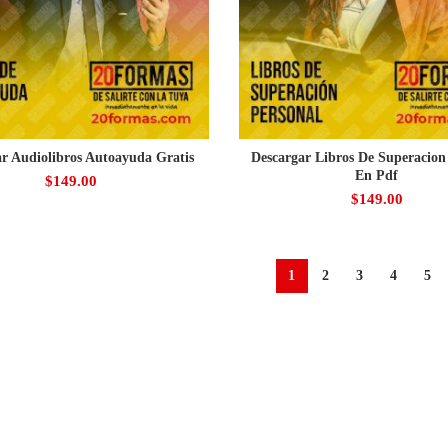
ar Audiolibros Autoayuda Gratis
Descargar Libros De Superacion
En Pdf
$
149.00
$
149.00
1
2
3
4
5