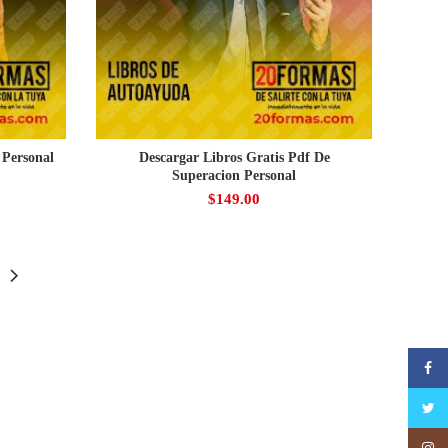
 Personal
Descargar Libros Gratis Pdf De
Superacion Personal
$
149.00
Faceb
Twitte
Insta