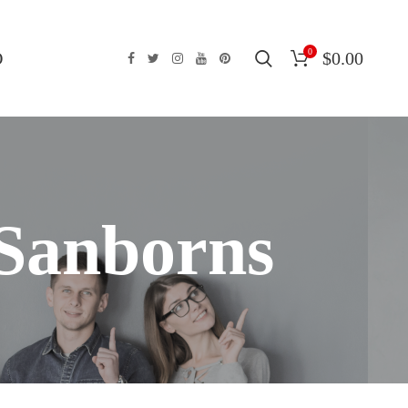
0
O
$
0.00
 Sanborns