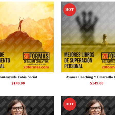
HOT
Autoayuda Fobia Social
Avanza Coaching Y Desarrollo 
$
149.00
$
149.00
HOT