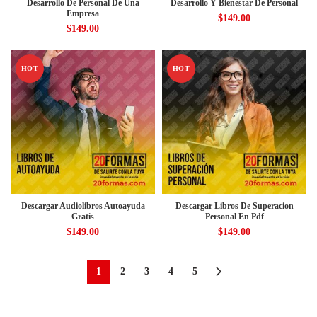
Desarrollo De Personal De Una
Desarrollo Y Bienestar De Personal
Empresa
$
149.00
$
149.00
HOT
HOT
Descargar Audiolibros Autoayuda
Descargar Libros De Superacion
Gratis
Personal En Pdf
$
149.00
$
149.00
1
2
3
4
5