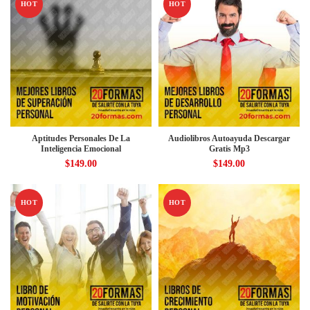
HOT
HOT
Aptitudes Personales De La
Audiolibros Autoayuda Descargar
Inteligencia Emocional
Gratis Mp3
$
149.00
$
149.00
HOT
HOT