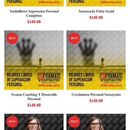
Audiolibros Superacion Personal
Autoayuda Fobia Social
Completos
$
149.00
$
149.00
HOT
HOT
Avanza Coaching Y Desarrollo
Crecimiento Personal Autoayuda
Personal
$
149.00
$
149.00
HOT
HOT