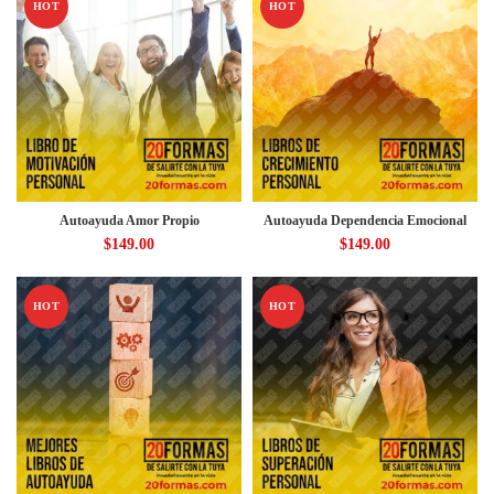
HOT
HOT
Autoayuda Amor Propio
Autoayuda Dependencia Emocional
$
149.00
$
149.00
HOT
HOT