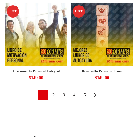
HOT
HOT
Crecimiento Personal Integral
Desarrollo Personal Fisico
$
149.00
$
149.00
1
2
3
4
5