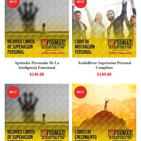
HOT
HOT
Aptitudes Personales De La
Audiolibros Superacion Personal
Inteligencia Emocional
Completos
$
149.00
$
149.00
HOT
HOT