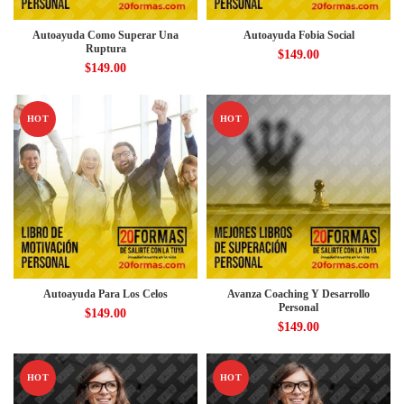
Autoayuda Como Superar Una
Autoayuda Fobia Social
Ruptura
$
149.00
$
149.00
HOT
HOT
Autoayuda Para Los Celos
Avanza Coaching Y Desarrollo
Personal
$
149.00
$
149.00
HOT
HOT