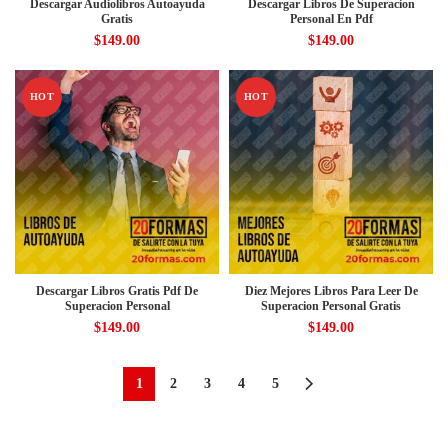
Descargar Audiolibros Autoayuda
Descargar Libros De Superacion
Gratis
Personal En Pdf
$
149.00
$
149.00
HOT
HOT
Descargar Libros Gratis Pdf De
Diez Mejores Libros Para Leer De
Superacion Personal
Superacion Personal Gratis
$
149.00
$
149.00
1
2
3
4
5