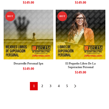
$
149.00
$
149.00
HOT
HOT
Desarrollo Personal Ipn
El Pequeño Libro De La
Superacion Personal
$
149.00
$
149.00
1
2
3
4
5