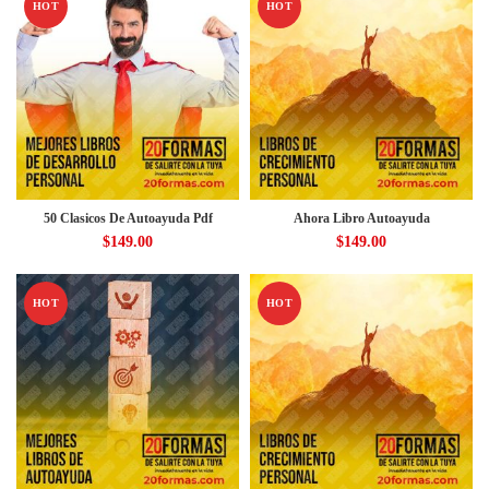
HOT
HOT
50 Clasicos De Autoayuda Pdf
Ahora Libro Autoayuda
$
149.00
$
149.00
HOT
HOT