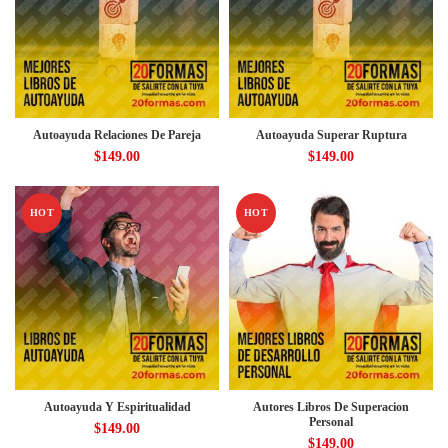
Autoayuda Relaciones De Pareja
Autoayuda Superar Ruptura
$
149.00
$
149.00
HOT
HOT
Autoayuda Y Espiritualidad
Autores Libros De Superacion
Personal
$
149.00
$
149.00