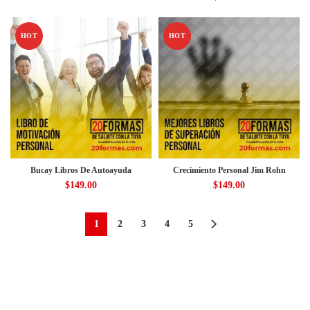
HOT
HOT
Bucay Libros De Autoayuda
Crecimiento Personal Jim Rohn
$
149.00
$
149.00
1
2
3
4
5