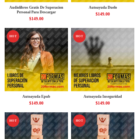
Audiolibros Gratis De Superacion
Autoayuda Duelo
Personal Para Descargar
$
149.00
$
149.00
HOT
HOT
Autoayuda Epub
Autoayuda Inseguridad
$
149.00
$
149.00
HOT
HOT