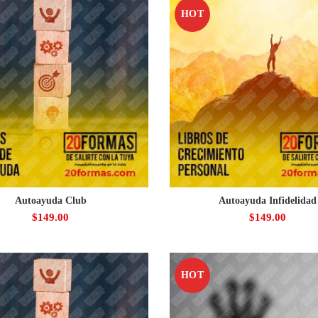
HOT
Autoayuda Club
Autoayuda Infidelidad
$
149.00
$
149.00
HOT