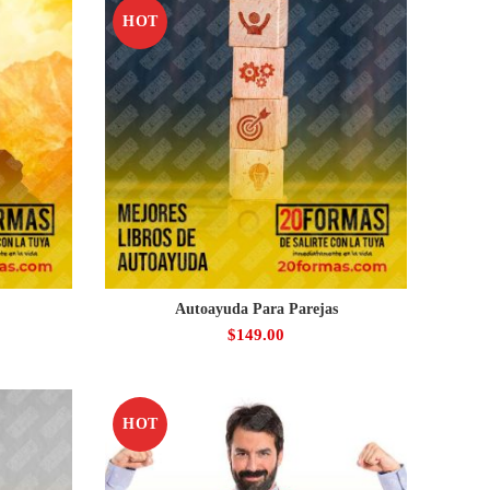
HOT
Autoayuda Para Parejas
$
149.00
HOT