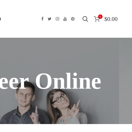
0
O
$
0.00
eer Online