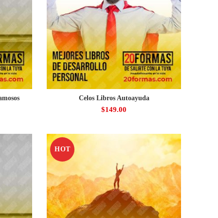
amosos
Celos Libros Autoayuda
$
149.00
HOT