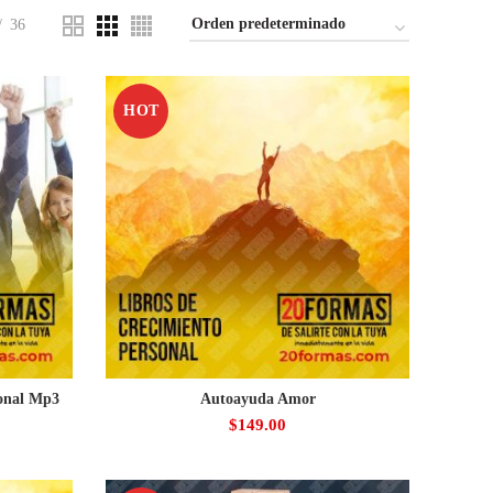
36
HOT
sonal Mp3
Autoayuda Amor
$
149.00