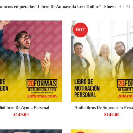
oductos etiquetados “Libros De Autoayuda Leer Online”
Show
9
24
HOT
iolibros De Ayuda Personal
Audiolibros De Superacion Per
$
149.00
$
149.00