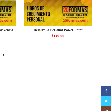
nvivencia
Desarrollo Personal Power Point
$
149.00
Faceb
Twitte
Insta