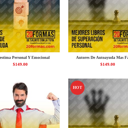
estima Personal Y Emocional
Autores De Autoayuda Mas F
$
149.00
$
149.00
HOT