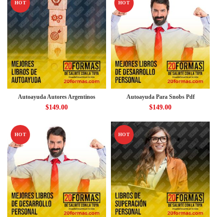
HOT
HOT
Autoayuda Autores Argentinos
Autoayuda Para Snobs Pdf
$
149.00
$
149.00
HOT
HOT