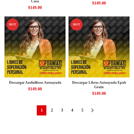
Casa
$
149.00
$
149.00
HOT
HOT
Descargar Audiolibros Autoayuda
Descargar Libros Autoayuda Epub
Gratis
$
149.00
$
149.00
1
2
3
4
5