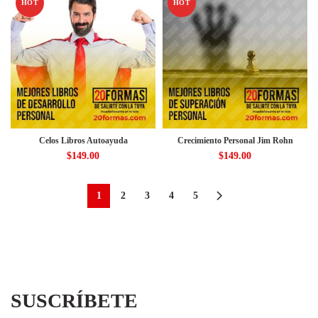
HOT
HOT
Celos Libros Autoayuda
Crecimiento Personal Jim Rohn
$
149.00
$
149.00
1
2
3
4
5
SUSCRÍBETE