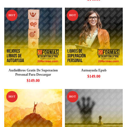
HOT
HOT
Audiolibros Gratis De Superacion
Autoayuda Epub
Personal Para Descargar
$
149.00
$
149.00
HOT
HOT