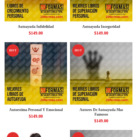
Autoayuda Infidelidad
Autoayuda Inseguridad
$
149.00
$
149.00
HOT
HOT
Autoestima Personal Y Emocional
Autores De Autoayuda Mas
Famosos
$
149.00
$
149.00