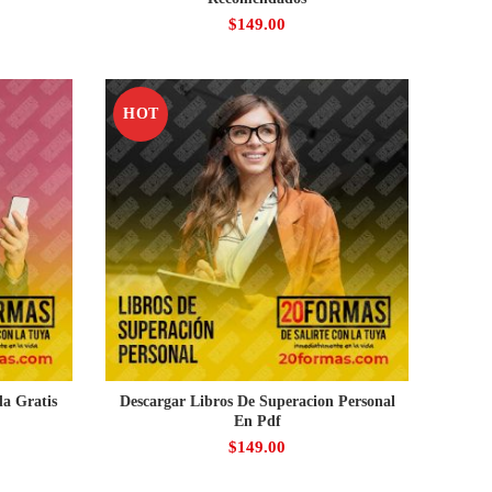
$
149.00
HOT
a Gratis
Descargar Libros De Superacion Personal
En Pdf
$
149.00