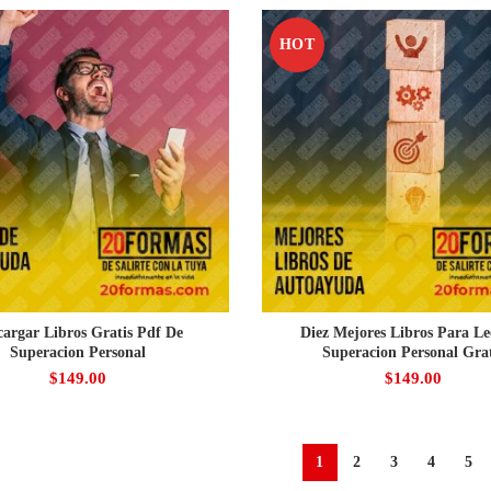
HOT
cargar Libros Gratis Pdf De
Diez Mejores Libros Para Le
Superacion Personal
Superacion Personal Grat
$
149.00
$
149.00
1
2
3
4
5