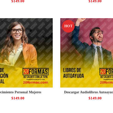
$
149.00
$
149.00
HOT
cimiento Personal Mujeres
Descargar Audiolibros Autoayud
$
149.00
$
149.00