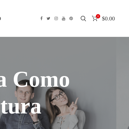
0
O
$
0.00
da Como
tura