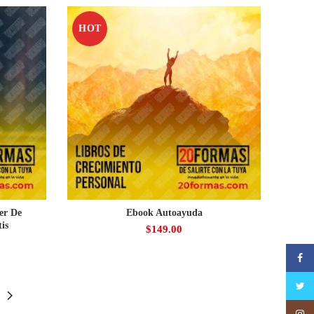
HOT
er De
Ebook Autoayuda
is
$
149.00
Faceb
Twitte
Insta